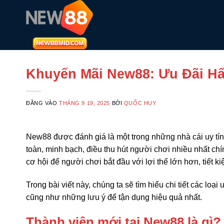
Bỏ
qua
nội
dung
Khuyến Mãi New88: Ưu Đãi H
ĐĂNG VÀO
THÁNG 9 19, 2025
BỞI
QUỐC HUY
New88 được đánh giá là một trong những nhà cái uy tín,
toàn, minh bạch, điều thu hút người chơi nhiều nhất ch
cơ hội để người chơi bắt đầu với lợi thế lớn hơn, tiết 
Trong bài viết này, chúng ta sẽ tìm hiểu chi tiết các loạ
cũng như những lưu ý để tận dụng hiệu quả nhất.
Thành viên mới tại New88 là gì?