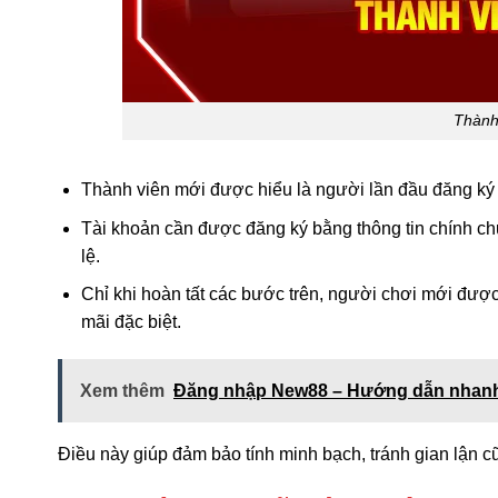
Thành 
Thành viên mới được hiểu là người lần đầu đăng ký 
Tài khoản cần được đăng ký bằng thông tin chính chủ
lệ.
Chỉ khi hoàn tất các bước trên, người chơi mới được
mãi đặc biệt.
Xem thêm
Đăng nhập New88 – Hướng dẫn nhanh t
Điều này giúp đảm bảo tính minh bạch, tránh gian lận 