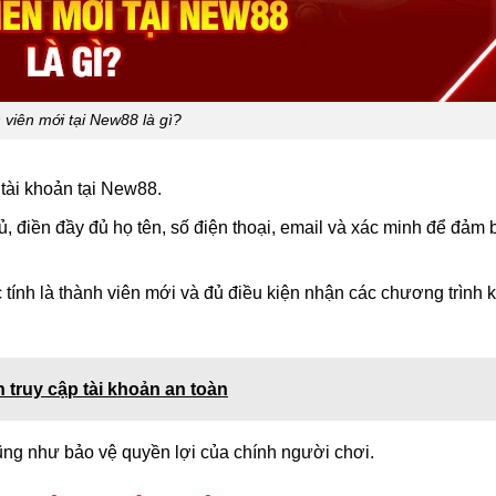
viên mới tại New88 là gì?
tài khoản tại New88.
, điền đầy đủ họ tên, số điện thoại, email và xác minh để đảm
 tính là thành viên mới và đủ điều kiện nhận các chương trình
ruy cập tài khoản an toàn
cũng như bảo vệ quyền lợi của chính người chơi.