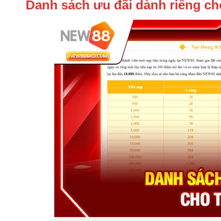
Danh sách ưu đãi dành riêng ch