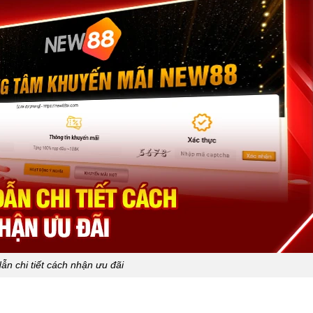
n chi tiết cách nhận ưu đãi