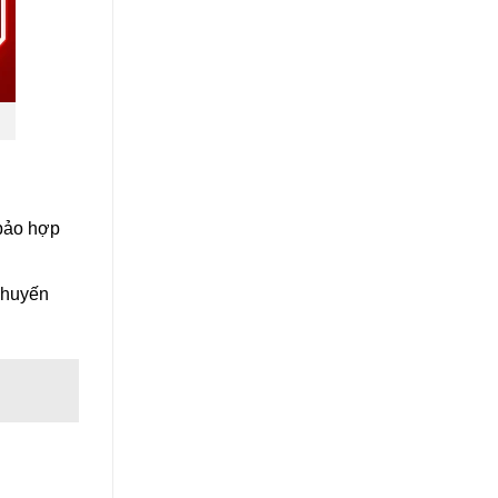
 bảo hợp
 khuyến