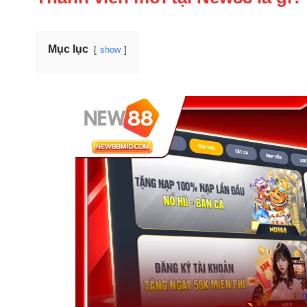
Mục lục
show