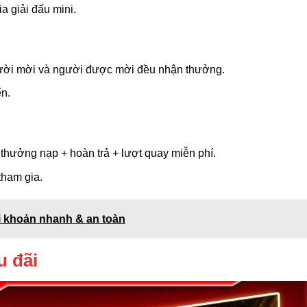
a giải đấu mini.
người mời và người được mời đều nhận thưởng.
n.
thưởng nạp + hoàn trả + lượt quay miễn phí.
tham gia.
i khoản nhanh & an toàn
u đãi