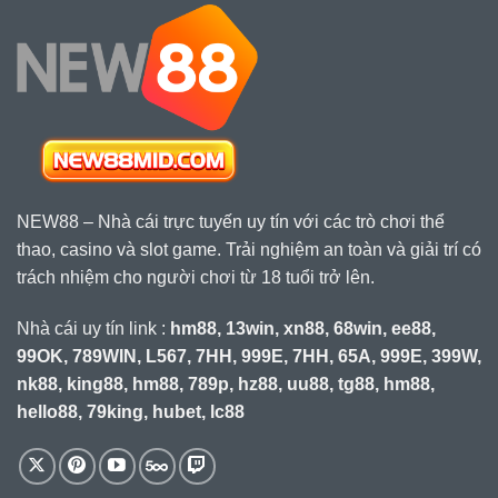
NEW88 – Nhà cái trực tuyến uy tín với các trò chơi thể
thao, casino và slot game. Trải nghiệm an toàn và giải trí có
trách nhiệm cho người chơi từ 18 tuổi trở lên.
Nhà cái uy tín link :
hm88
,
13win
,
xn88
,
68win
,
ee88
,
99OK
,
789WIN
,
L567
,
7HH
,
999E
,
7HH
,
65A
,
999E
,
399W
,
nk88
,
king88
,
hm88
,
789p
,
hz88
,
uu88
,
tg88
,
hm88
,
hello88
,
79king
,
hubet
,
lc88